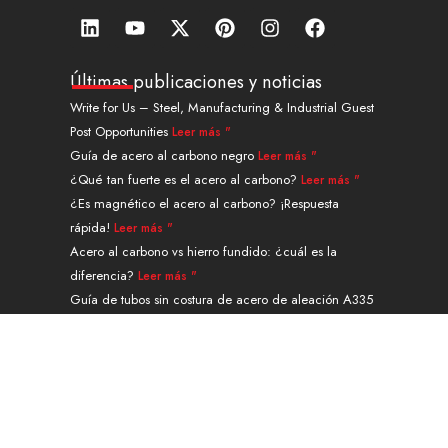
L
Y
X
P
I
F
i
o
-
i
n
a
n
u
t
n
s
c
k
t
w
t
t
e
Últimas publicaciones y noticias
e
u
i
e
a
b
Write for Us – Steel, Manufacturing & Industrial Guest
d
b
t
r
g
o
Post Opportunities
Leer más "
i
e
t
e
r
o
n
e
s
a
k
Guía de acero al carbono negro
Leer más "
r
t
m
¿Qué tan fuerte es el acero al carbono?
Leer más "
¿Es magnético el acero al carbono? ¡Respuesta
rápida!
Leer más "
Acero al carbono vs hierro fundido: ¿cuál es la
diferencia?
Leer más "
Guía de tubos sin costura de acero de aleación A335
grado P91
Leer más "
Navegación
PRODUCTOS