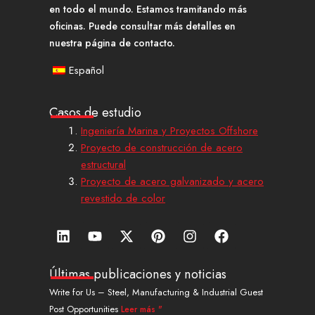
en todo el mundo. Estamos tramitando más
oficinas. Puede consultar más detalles en
nuestra página de contacto.
Español
Casos de estudio
Ingeniería Marina y Proyectos Offshore
Proyecto de construcción de acero
estructural
Proyecto de acero galvanizado y acero
revestido de color
L
Y
X
P
I
F
i
o
-
i
n
a
n
u
t
n
s
c
k
t
w
t
t
e
Últimas publicaciones y noticias
e
u
i
e
a
b
Write for Us – Steel, Manufacturing & Industrial Guest
d
b
t
r
g
o
Post Opportunities
Leer más "
i
e
t
e
r
o