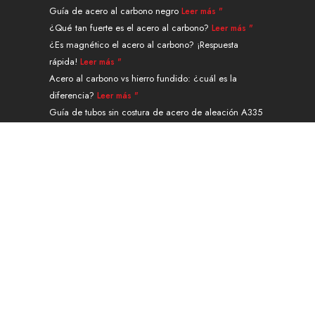
n
e
s
a
k
Guía de acero al carbono negro
Leer más "
r
t
m
¿Qué tan fuerte es el acero al carbono?
Leer más "
¿Es magnético el acero al carbono? ¡Respuesta
rápida!
Leer más "
Acero al carbono vs hierro fundido: ¿cuál es la
diferencia?
Leer más "
Guía de tubos sin costura de acero de aleación A335
grado P91
Leer más "
Navegación
PRODUCTOS
SERVICIOS Y TRATAMIENTO
SOLICITUD
ACERCA DE
CONTACTO