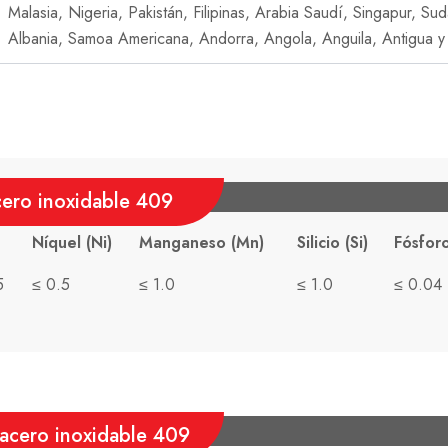
Malasia, Nigeria, Pakistán, Filipinas, Arabia Saudí, Singapur, Su
Albania, Samoa Americana, Andorra, Angola, Anguila, Antigua y 
ero inoxidable 409
Níquel (Ni)
Manganeso (Mn)
Silicio (Si)
Fósforo
5
≤ 0.5
≤ 1.0
≤ 1.0
≤ 0.04
acero inoxidable 409