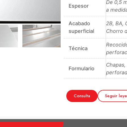
De 0,5 m
Espesor
a medid
Acabado
2B, BA, 
superficial
Chorro 
Recocido
Técnica
perforac
Chapas, 
Formulario
perforad
Consulta
Seguir ley