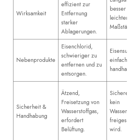
effizient zur
besser für
Wirksamkeit
Entfernung
leichtere
starker
Maßstäbe.
Ablagerungen.
Eisenchlorid,
Eisensulfat,
schwieriger zu
Nebenprodukte
einfacher zu
entfernen und zu
handhaben.
entsorgen.
Ätzend,
Sicherer, da
Freisetzung von
kein
Sicherheit &
Wasserstoffgas,
Wasserstoff
Handhabung
erfordert
freigesetzt
Belüftung.
wird.