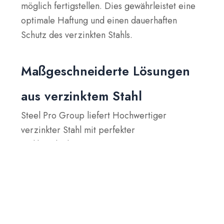
möglich fertigstellen. Dies gewährleistet eine
optimale Haftung und einen dauerhaften
Schutz des verzinkten Stahls.
Maßgeschneiderte Lösungen
aus verzinktem Stahl
Steel Pro Group liefert
Hochwertiger
verzinkter Stahl mit perfekter
Zinkbeschichtung. Unsere strengen
Management- und Produktionsprozesse
gewährleisten, dass jedes Produkt höchsten
Standards entspricht. Ob Sie verzinkten Stahl
für Ihre Industrieprojekte benötigen oder
individuelle Oberflächenbehandlungen