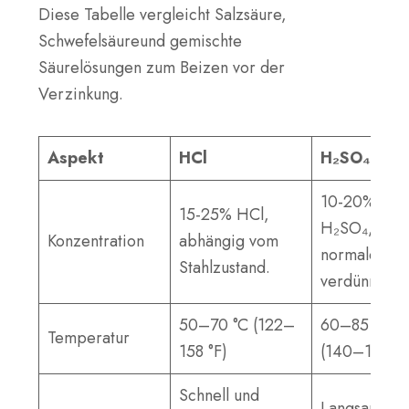
Diese Tabelle vergleicht
Salzsäure
,
Schwefelsäure
und
gemischte
Säurelösungen
zum Beizen vor der
Verzinkung.
Aspekt
HCl
H₂SO₄
10-20%
15-25% HCl,
H₂SO₄,
Konzentration
abhängig vom
normalerwe
Stahlzustand.
verdünnt.
50–70 °C (122–
60–85 °C
Temperatur
158 °F)
(140–185 °F
Schnell und
Langsamer,