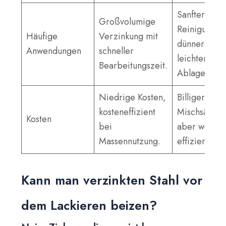
Sanftere
Großvolumige
Reinigung fü
Häufige
Verzinkung mit
dünnere od
Anwendungen
schneller
leichtere
Bearbeitungszeit.
Ablagerung
Niedrige Kosten,
Billiger als
kosteneffizient
Mischsäure,
Kosten
bei
aber wenige
Massennutzung.
effizient.
Kann man verzinkten Stahl vor
dem Lackieren beizen?