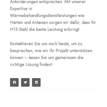
Anforderungen entsprechen. Mit unserer
Expertise in
Wärmebehandlungsdienstleistungen wie
Härten und Anlassen sorgen wir dafür, dass Ihr
H13-Stahl die beste Leistung erbringt.
Kontaktieren Sie uns noch heute, um zu
besprechen, wie wir Ihr Projekt unterstützen
können – lassen Sie uns gemeinsam die
richtige Lösung finden!
VORHERIGE
WEITER
Prev
We
H13-Stahltoleranz: Präzision und Qualität von der SteelPro Group
S5 Werkzeugschlagfester Stahl: Eigenschaften, Verfahren, Verwendung