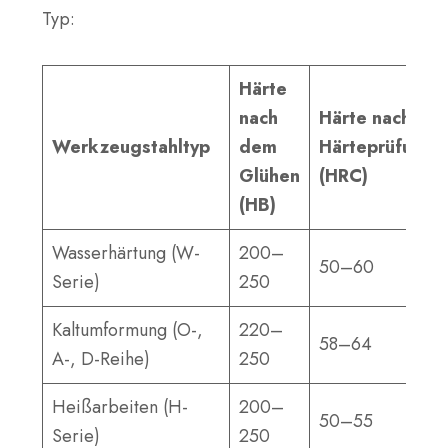
Typ:
Härte
nach
Härte nach
Werkzeugstahltyp
dem
Härteprüfung
Glühen
(HRC)
(HB)
Wasserhärtung (W-
200–
50–60
Serie)
250
Kaltumformung (O-,
220–
58–64
A-, D-Reihe)
250
Heißarbeiten (H-
200–
50–55
Serie)
250