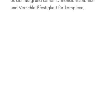
es sich aufgrund seiner Dimensionsstabilität
und Verschleißfestigkeit für komplexe,
hochpräzise Formen eignet.
Bearbeitungsteile
O7 eignet sich für Zahnräder, Wellen und
Buchsen. Seine Zähigkeit und Härte machen es
langlebig für Anwendungen mit hoher
Belastung und hohem Verschleiß.
Hochwertiger O7-
Werkzeugstahl
Bei SteelPro Group wissen wir, wie wichtig es
ist, den richtigen Werkzeugstahl für Ihre