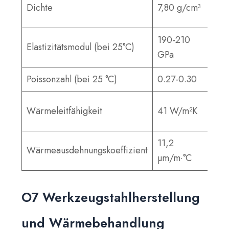
0,2
Dichte
7,80 g/cm³
lb/i
190-210
27.
Elastizitätsmodul (bei 25°C)
GPa
30.
Poissonzahl (bei 25 °C)
0.27-0.30
0.2
24
Wärmeleitfähigkeit
41 W/m²K
BTU
11,2
6,2
Wärmeausdehnungskoeffizient
µm/m·°C
µZol
O7 Werkzeugstahlherstellung
und Wärmebehandlung