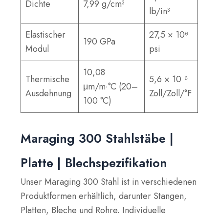
Dichte
7,99 g/cm³
lb/in³
Elastischer
27,5 × 10⁶
190 GPa
Modul
psi
10,08
Thermische
5,6 × 10⁻⁶
μm/m·°C (20–
Ausdehnung
Zoll/Zoll/°F
100 °C)
Maraging 300 Stahlstäbe |
Platte | Blechspezifikation
Unser Maraging 300 Stahl ist in verschiedenen
Produktformen erhältlich, darunter Stangen,
Platten, Bleche und Rohre. Individuelle