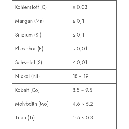
Kohlenstoff (C)
≤ 0.03
Mangan (Mn)
≤ 0,1
Silizium (Si)
≤ 0,1
Phosphor (P)
≤ 0,01
Schwefel (S)
≤ 0,01
Nickel (Ni)
18 ~ 19
Kobalt (Co)
8.5 ~ 9.5
Molybdän (Mo)
4.6 ~ 5.2
Titan (Ti)
0.5 ~ 0.8