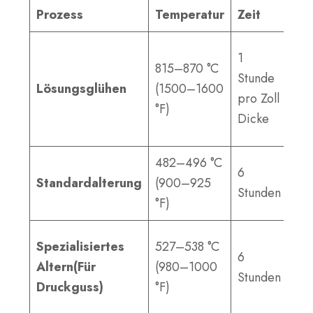
Prozess
Temperatur
Zeit
Er
Ber
1
815–870 °C
Bea
Stunde
Lösungsglühen
(1500–1600
mac
pro Zoll
°F)
we
Dicke
HR
482–496 °C
Spi
6
Standardalterung
(900–925
(5
Stunden
°F)
20
Ver
Spezialisiertes
527–538 °C
6
Le
Altern
(Für
(980–1000
Stunden
Gus
Druckguss)
°F)
Gu