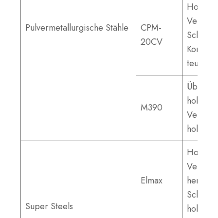
Hohe
Verschle
Pulvermetallurgische Stähle
CPM-
Schnitth
20CV
Korrosi
teuer.
Überleg
hohe
M390
Verschle
hohe Ko
Hohe
Verschle
Elmax
hervorr
Schnitth
Super Steels
hoher Pr