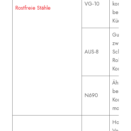
VG-10
korrosi
Rostfreie Stähle
beliebt 
Küchenm
Gutes G
zwische
AUS-8
Schnitth
Robusth
Korrosio
Ähnlich
bessere
N690
Korrosi
moderat
Hohe
Verschle