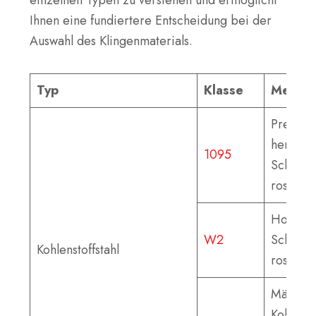
Ihnen eine fundiertere Entscheidung bei der
Auswahl des Klingenmaterials.
Typ
Klasse
Merkm
Preiswer
hervorr
1095
Schnitth
rostanfäl
Hohe Hä
W2
Schnitth
Kohlenstoffstahl
rostanfäl
Mäßige
Kohlenst