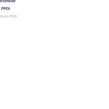
rzinkter
l PPGI
 Stahl PPGI